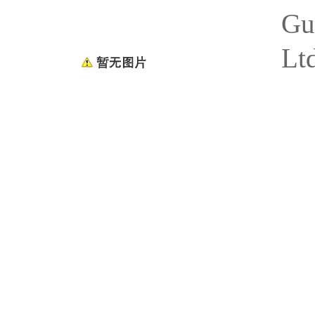
Gu
Lt